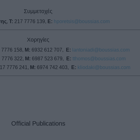
Συμμετοχές
σης
,
T:
217 7776 139,
E:
hporetsis@boussias.com
Χορηγίες
 7776 158,
M:
6932 612 707,
E:
lantoniadi@boussias.com
 7776 322,
M:
6987 523 679,
E:
tthomos@boussias.com
17 7776 241,
M:
6974 742 403,
Ε:
kliodaki@boussias.com
Official Publications