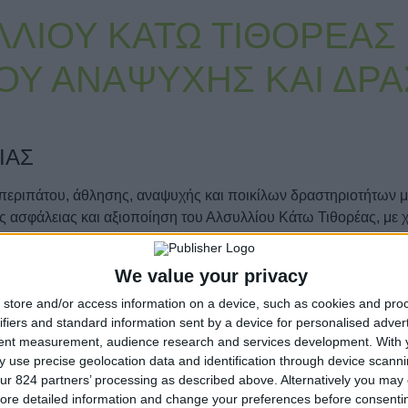
ΛΙΟΥ ΚΑΤΩ ΤΙΘΟΡΕΑΣ 
ΟΥ ΑΝΑΨΥΧΗΣ ΚΑΙ ΔΡ
ΙΑΣ
περιπάτου, άθλησης, αναψυχής και ποικίλων δραστηριοτήτων μ
 ασφάλειας και αξιοποίηση του Αλσυλλίου Κάτω Τιθορέας, με
ΝΤΙΚΟΥ ΙΣΟΖΥΓΙΟΥ 2021-2022» του Πράσινου Ταμείου. Βασική
ήρα, αναβαθμισμένου αισθητικά, ο οποίος θα απευθύνεται σε δι
We value your privacy
καν όργανα γυμναστικής, τραπεζόπαγκοι, καθίσματα, κάδοι αν
store and/or access information on a device, such as cookies and pro
ifiers and standard information sent by a device for personalised adver
ς Χαράς και Υπαίθριου Γ
tent measurement, audience research and services development.
With 
 use precise geolocation data and identification through device scanni
ur 824 partners’ processing as described above. Alternatively you may c
υ και Οργάνωση Χώρων 
ore detailed information and change your preferences before consenti