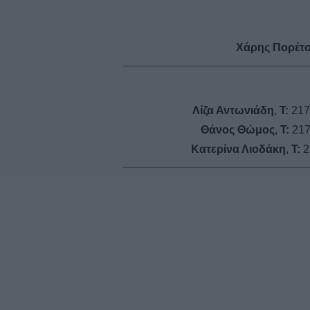
Χάρης Πορέτ
Λίζα Αντωνιάδη
,
Τ:
217
Θάνος Θώμος
,
Τ:
217
Κατερίνα Λιοδάκη
,
Τ:
2