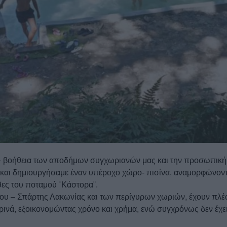
η – βοήθεια των αποδήμων συγχωριανών μας και την προσωπική
 και δημιουργήσαμε έναν υπέροχο χώρο- πισίνα, αναμορφώνο
θες του ποταμού ¨Κάστορα¨.
είου – Σπάρτης Λακωνίας και των περίγυρων χωριών, έχουν πλέο
ημερινά, εξοικονομώντας χρόνο και χρήμα, ενώ συγχρόνως δεν έχ