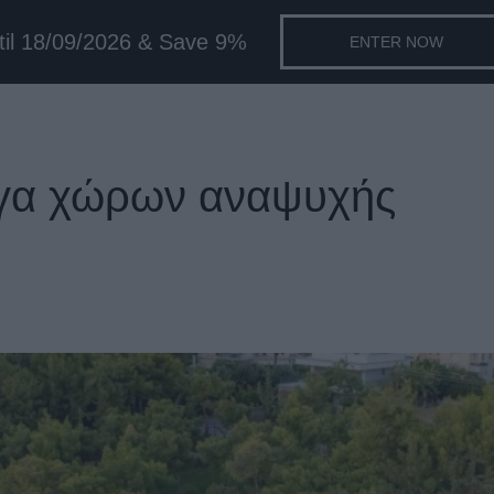
til 18/09/2026 & Save 9%
ENTER NOW
ργα χώρων αναψυχής