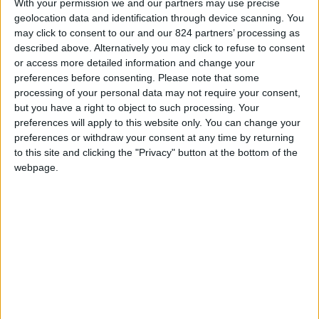
With your permission we and our partners may use precise
geolocation data and identification through device scanning. You
may click to consent to our and our 824 partners’ processing as
described above. Alternatively you may click to refuse to consent
or access more detailed information and change your
preferences before consenting.
Please note that some
processing of your personal data may not require your consent,
but you have a right to object to such processing. Your
preferences will apply to this website only. You can change your
preferences or withdraw your consent at any time by returning
to this site and clicking the "Privacy" button at the bottom of the
ΔΗΜΟΣ ΒΟΛΟΥ – Δ/ΝΣΗ ΒΙΩΣΙΜΗΣ
webpage.
ΚΙΝΗΤΙΚΟΤΗΤΑΣ
Η πρωτοβουλία του Δήμου Βόλου αφορά στην μελέτη &
κατασκευή ενός σύγχρονου κυκλικού κόμβου με έμφαση
στις αρχές του βιοκλιματικού σχεδιασμού στη
διασταύρωση Δοξοπούλου & Βενιζέλου, αντικαθιστώντας
μια μη λειτουργική και άκρως επικίνδυνη, ελεγχόμενη
από φωτεινούς σηματοδότες διασταύρωση.
Ο κόμβος προσφέρει βελτίωση της κυκλοφοριακής ροής