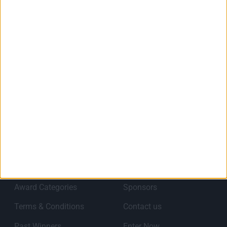
About Best City Awards
Τα Best City Awards 2027 έρχονται για 9η χρονιά για
να αναγνωρίσουν, αναδείξουν, επιβραβεύσουν και να
προωθήσουν καινοτόμα έργα και ιδέες που έχουν
υλοποιηθεί από Περιφερειακές Ενότητες,
Οργανισμούς Τοπικής Αυτοδιοίκησης, καθώς και
Επιχειρήσεις προκειμένου οι πόλεις στην Ελλάδα να
είναι ευφυείς, αειφόρες, και οικονομικά βιώσιμες
διατηρώντας την «κοινωνική τους συνοχή.
Links
Home
Testimonials
Award Categories
Sponsors
Terms & Conditions
Contact us
Past Winners
Enter Now