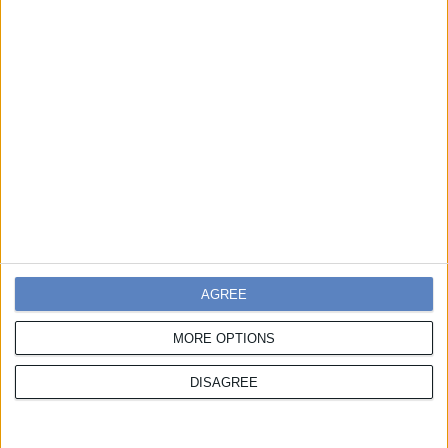
Ευγενική δωρεά του Κοινωφελούς Ιδρύματος
«Αθανάσιος Κ. Λασκαρίδης»
Υλικά κατασκευής: Περιφέρεια Θεσσαλίας
Επικοινωνήστε μαζί μας
Συμμετοχές
AGREE
Χάρης Πορέτσης
,
T:
217 7776 139,
E:
hporetsis@boussias.com
MORE OPTIONS
Χορηγίες
DISAGREE
Λίζα Αντωνιάδη
,
Τ:
217 7776 158,
M:
6932 612 707,
E:
lantoniadi@boussias.com