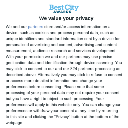
We value your privacy
We and our
partners
store and/or access information on a
device, such as cookies and process personal data, such as
unique identifiers and standard information sent by a device for
personalised advertising and content, advertising and content
measurement, audience research and services development.
With your permission we and our partners may use precise
geolocation data and identification through device scanning. You
may click to consent to our and our 824 partners’ processing as
described above. Alternatively you may click to refuse to consent
ΠΕΡΙΦΕΡΕΙΑ ΑΝΑΤΟΛΙΚΗΣ
or access more detailed information and change your
ΜΑΚΕΔΟΝΙΑΣ ΘΡΑΚΗΣ
preferences before consenting.
Please note that some
processing of your personal data may not require your consent,
Η Περιφέρεια Ανατολικής Μακεδονίας και Θράκης
but you have a right to object to such processing. Your
υλοποιεί ένα ολοκληρωμένο πρόγραμμα για την Οδική
preferences will apply to this website only. You can change your
Ασφάλεια και τη Βιώσιμη Κινητικότητα, με στόχο την
preferences or withdraw your consent at any time by returning
εκπαίδευση, την πρόληψη και την ενίσχυση της οδικής
to this site and clicking the "Privacy" button at the bottom of the
webpage.
παιδείας. Το 2025, περισσότερα από 21.000 παιδιά θα