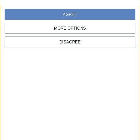
Ελληνική πλατφόρμα
AGREE
συνδυαστικής και
MORE OPTIONS
πολυτροπικής
DISAGREE
μετακίνησης.