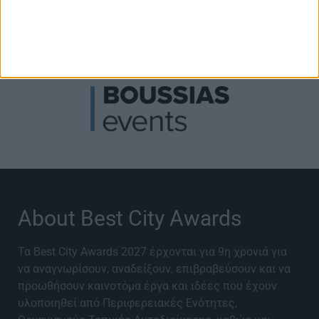
Διοργάνωση
About Best City Awards
Τα Best City Awards 2027 έρχονται για 9η χρονιά για
να αναγνωρίσουν, αναδείξουν, επιβραβεύσουν και να
προωθήσουν καινοτόμα έργα και ιδέες που έχουν
υλοποιηθεί από Περιφερειακές Ενότητες,