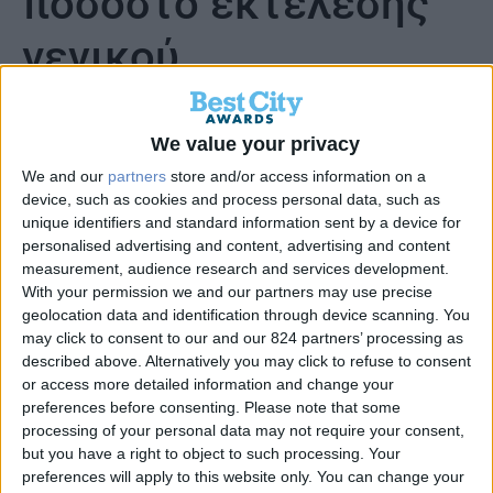
ποσοστό εκτέλεσης
γενικού
προϋπολογισμού… )
We value your privacy
2026
We and our
partners
store and/or access information on a
device, such as cookies and process personal data, such as
1η Πιστοποιημένη
unique identifiers and standard information sent by a device for
personalised advertising and content, advertising and content
Εφαρμογή του
measurement, audience research and services development.
With your permission we and our partners may use precise
Π.Δ.54/2018
geolocation data and identification through device scanning. You
may click to consent to our and our 824 partners’ processing as
described above. Alternatively you may click to refuse to consent
or access more detailed information and change your
preferences before consenting.
Please note that some
processing of your personal data may not require your consent,
but you have a right to object to such processing. Your
preferences will apply to this website only. You can change your