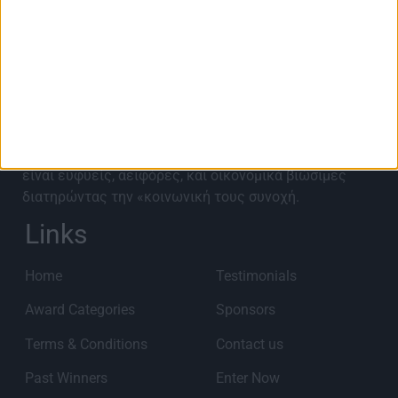
About Best City Awards
Τα Best City Awards 2027 έρχονται για 9η χρονιά για
να αναγνωρίσουν, αναδείξουν, επιβραβεύσουν και να
προωθήσουν καινοτόμα έργα και ιδέες που έχουν
υλοποιηθεί από Περιφερειακές Ενότητες,
Οργανισμούς Τοπικής Αυτοδιοίκησης, καθώς και
Επιχειρήσεις προκειμένου οι πόλεις στην Ελλάδα να
είναι ευφυείς, αειφόρες, και οικονομικά βιώσιμες
διατηρώντας την «κοινωνική τους συνοχή.
Links
Home
Testimonials
Award Categories
Sponsors
Terms & Conditions
Contact us
Past Winners
Enter Now