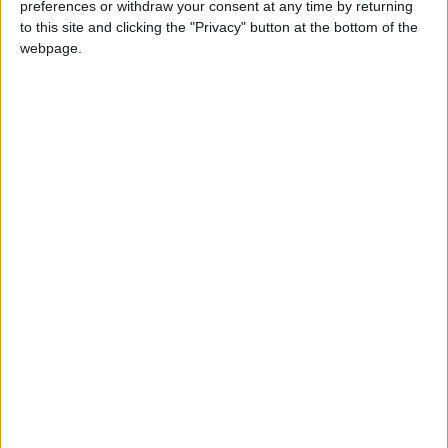
preferences or withdraw your consent at any time by returning
to this site and clicking the "Privacy" button at the bottom of the
webpage.
ΔΗΜΟΣ ΑΘΗΝΑΙΩΝ | ΔΑΕΜ Α.Ε
Η Ελλάδα εισέρχεται σε νέα εποχή οικονομικής
διακυβέρνησης με την εφαρμογή του Π.Δ.54/2018, που
ευθυγραμμίζει τη χώρα με τα Διεθνή Λογιστικά Πρότυπα
Δημοσίου Τομέα (IPSAS). Ο Δήμος Αθηναίων, πρωτοπόρος
στην Τοπική Αυτοδιοίκηση, είναι ο πρώτος δήμος που
ολοκλήρωσε πιστοποιημένα την εφαρμογή του νέου
πλαισίου με τη βοήθεια της ΔΑΕΜ Α.Ε. Η πρωτοβουλία
αυτή, η οποία έλαβε επίσημη αναγνώριση και βραβεύτηκε
στα Finance&Accounting Awards 2025, προάγει τη
διαφάνεια, τη λογιστική ακρίβεια και την αποτελεσματική
διαχείριση πόρων, αποτελώντας παράδειγμα για όλους
τους Δήμους. Η μετάβαση στο Π.Δ.54/2018 αποτελεί