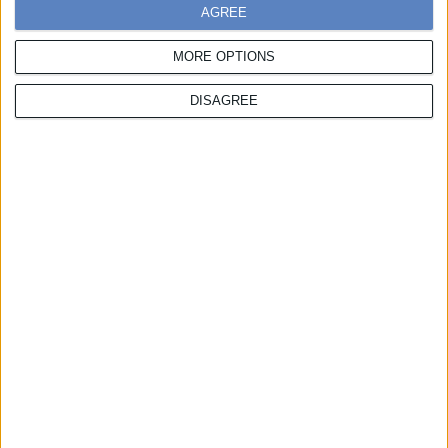
AGREE
Συμμετοχές
MORE OPTIONS
Χάρης Πορέτσης
,
T:
217 7776 139,
E:
hporetsis@boussias.com
DISAGREE
Χορηγίες
Λίζα Αντωνιάδη
,
Τ:
217 7776 158,
M:
6932 612 707,
E:
lantoniadi@boussias.com
Θάνος Θώμος
,
Τ:
217 7776 322,
M:
6987 523 679,
E:
tthomos@boussias.com
Κατερίνα Λιοδάκη
,
Τ:
217 7776 241,
M:
6974 742 403,
Ε:
kliodaki@boussias.com