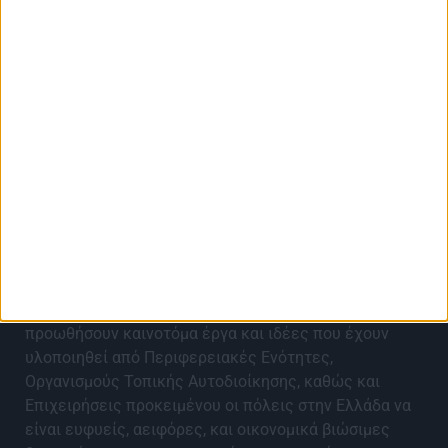
About Best City Awards
Τα Best City Awards 2027 έρχονται για 9η χρονιά για
να αναγνωρίσουν, αναδείξουν, επιβραβεύσουν και να
προωθήσουν καινοτόμα έργα και ιδέες που έχουν
υλοποιηθεί από Περιφερειακές Ενότητες,
Οργανισμούς Τοπικής Αυτοδιοίκησης, καθώς και
Επιχειρήσεις προκειμένου οι πόλεις στην Ελλάδα να
είναι ευφυείς, αειφόρες, και οικονομικά βιώσιμες