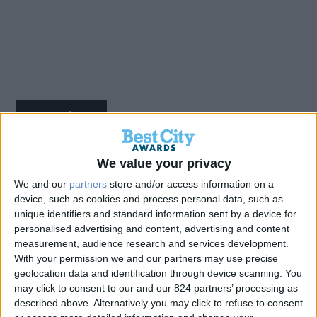
Back
We value your privacy
e-Αίτηση: Με ένα Click
We and our
partners
store and/or access information on a
device, such as cookies and process personal data, such as
επιλέγω παιδικό σταθμό για
unique identifiers and standard information sent by a device for
personalised advertising and content, advertising and content
το παιδί μου
measurement, audience research and services development.
With your permission we and our partners may use precise
geolocation data and identification through device scanning. You
Gold
may click to consent to our and our 824 partners’ processing as
described above. Alternatively you may click to refuse to consent