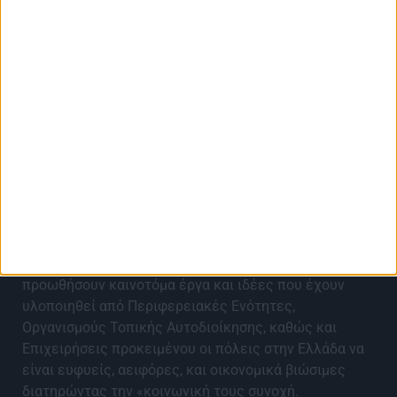
About Best City Awards
Τα Best City Awards 2027 έρχονται για 9η χρονιά για
να αναγνωρίσουν, αναδείξουν, επιβραβεύσουν και να
προωθήσουν καινοτόμα έργα και ιδέες που έχουν
υλοποιηθεί από Περιφερειακές Ενότητες,
Οργανισμούς Τοπικής Αυτοδιοίκησης, καθώς και
Επιχειρήσεις προκειμένου οι πόλεις στην Ελλάδα να
είναι ευφυείς, αειφόρες, και οικονομικά βιώσιμες
διατηρώντας την «κοινωνική τους συνοχή.