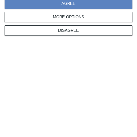
AGREE
Συμμετοχές
MORE OPTIONS
Χάρης Πορέτσης
,
T:
217 7776 139,
E:
hporetsis@boussias.com
DISAGREE
Χορηγίες
Λίζα Αντωνιάδη
,
Τ:
217 7776 158,
M:
6932 612 707,
E:
lantoniadi@boussias.com
Θάνος Θώμος
,
Τ:
217 7776 322,
M:
6987 523 679,
E:
tthomos@boussias.com
Κατερίνα Λιοδάκη
,
Τ:
217 7776 241,
M:
6974 742 403,
Ε:
kliodaki@boussias.com
Official Publications