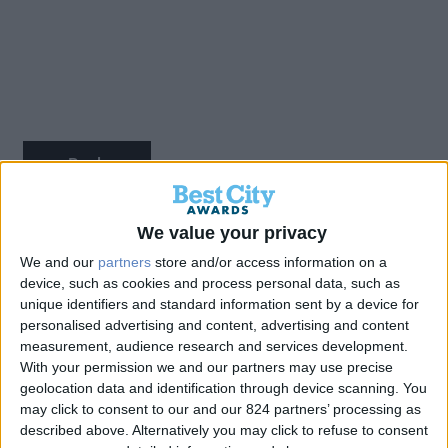
Back
We value your privacy
Αναβάθμιση Χώρων
We and our
partners
store and/or access information on a
device, such as cookies and process personal data, such as
Αναψυχής στη Φλώρινα – Ένα
unique identifiers and standard information sent by a device for
personalised advertising and content, advertising and content
Σύγχρονο Παράδειγμα
measurement, audience research and services development.
With your permission we and our partners may use precise
Αστικής Αναβάθμισης
geolocation data and identification through device scanning. You
may click to consent to our and our 824 partners’ processing as
described above. Alternatively you may click to refuse to consent