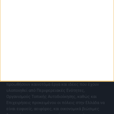
About Best City Awards
Τα Best City Awards 2027 έρχονται για 9η χρονιά για
να αναγνωρίσουν, αναδείξουν, επιβραβεύσουν και να
προωθήσουν καινοτόμα έργα και ιδέες που έχουν
υλοποιηθεί από Περιφερειακές Ενότητες,
Οργανισμούς Τοπικής Αυτοδιοίκησης, καθώς και
Επιχειρήσεις προκειμένου οι πόλεις στην Ελλάδα να
είναι ευφυείς, αειφόρες, και οικονομικά βιώσιμες