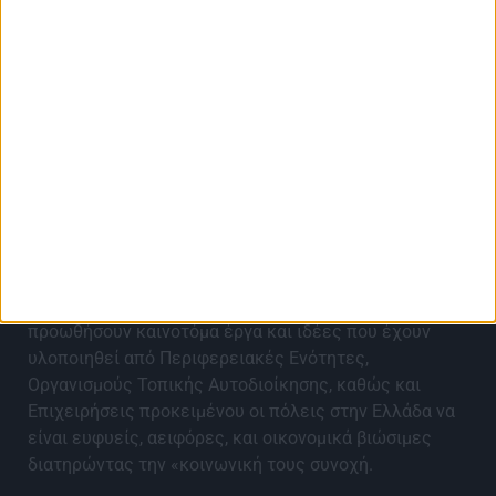
About Best City Awards
Τα Best City Awards 2027 έρχονται για 9η χρονιά για
να αναγνωρίσουν, αναδείξουν, επιβραβεύσουν και να
προωθήσουν καινοτόμα έργα και ιδέες που έχουν
υλοποιηθεί από Περιφερειακές Ενότητες,
Οργανισμούς Τοπικής Αυτοδιοίκησης, καθώς και
Επιχειρήσεις προκειμένου οι πόλεις στην Ελλάδα να
είναι ευφυείς, αειφόρες, και οικονομικά βιώσιμες
διατηρώντας την «κοινωνική τους συνοχή.