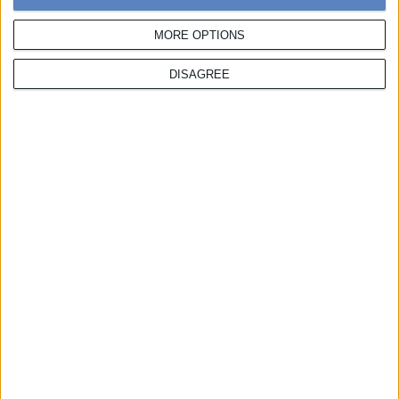
Χάρης Πορέτσης
,
T:
217 7776 139,
E:
hporetsis@boussias.com
MORE OPTIONS
DISAGREE
Χορηγίες
Λίζα Αντωνιάδη
,
Τ:
217 7776 158,
M:
6932 612 707,
E:
lantoniadi@boussias.com
Θάνος Θώμος
,
Τ:
217 7776 322,
M:
6987 523 679,
E:
tthomos@boussias.com
Κατερίνα Λιοδάκη
,
Τ:
217 7776 241,
M:
6974 742 403,
Ε:
kliodaki@boussias.com
Official Publications