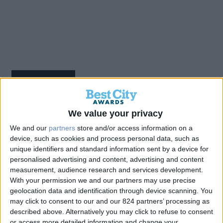
Back
We value your privacy
Νέο τριώροφο κτίριο
We and our
partners
store and/or access information on a
device, such as cookies and process personal data, such as
Δημοτικού Λιμενικού Ταμείου
unique identifiers and standard information sent by a device for
personalised advertising and content, advertising and content
(ΔΛΤΧ) στον Ενετικό Λιμένα
measurement, audience research and services development.
With your permission we and our partners may use precise
Χανίων
geolocation data and identification through device scanning. You
may click to consent to our and our 824 partners’ processing as
described above. Alternatively you may click to refuse to consent
or access more detailed information and change your