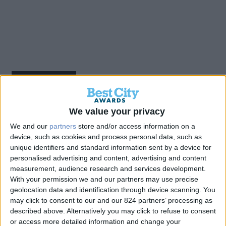
Back
We value your privacy
Η πρώτη μονάδα
We and our
partners
store and/or access information on a
device, such as cookies and process personal data, such as
Αφαλάτωσης της Αττικής-
unique identifiers and standard information sent by a device for
personalised advertising and content, advertising and content
Εγκατάσταση Νέας
measurement, audience research and services development.
With your permission we and our partners may use precise
Σύγχρονης Μονάδας στο
geolocation data and identification through device scanning. You
may click to consent to our and our 824 partners’ processing as
Αλεποχώρι
described above. Alternatively you may click to refuse to consent
or access more detailed information and change your