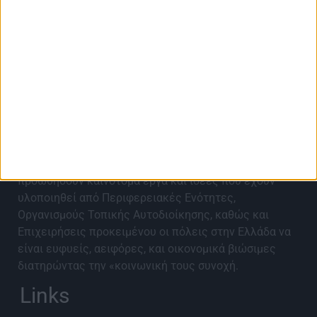
About Best City Awards
Τα Best City Awards 2027 έρχονται για 9η χρονιά για
να αναγνωρίσουν, αναδείξουν, επιβραβεύσουν και να
προωθήσουν καινοτόμα έργα και ιδέες που έχουν
υλοποιηθεί από Περιφερειακές Ενότητες,
Οργανισμούς Τοπικής Αυτοδιοίκησης, καθώς και
Επιχειρήσεις προκειμένου οι πόλεις στην Ελλάδα να
είναι ευφυείς, αειφόρες, και οικονομικά βιώσιμες
διατηρώντας την «κοινωνική τους συνοχή.
Links