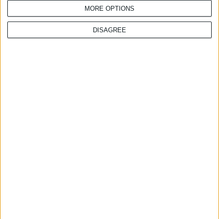
MORE OPTIONS
Χορηγίες
DISAGREE
Λίζα Αντωνιάδη
,
Τ:
217 7776 158,
M:
6932 612 707,
E:
lantoniadi@boussias.com
Θάνος Θώμος
,
Τ:
217 7776 322,
M:
6987 523 679,
E:
tthomos@boussias.com
Κατερίνα Λιοδάκη
,
Τ:
217 7776 241,
M:
6974 742 403,
Ε:
kliodaki@boussias.com
Official Publications