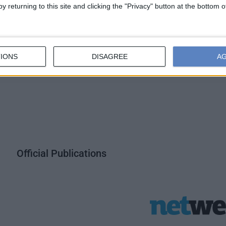
y returning to this site and clicking the "Privacy" button at the bottom
Χορηγίες
 7776 158,
M:
6932 612 707,
E:
lantoniadi@boussias.com
 7776 322,
M:
6987 523 679,
E:
tthomos@boussias.com
IONS
DISAGREE
A
17 7776 241,
M:
6974 742 403,
Ε:
kliodaki@boussias.com
Official Publications