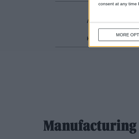
consent at any time b
Λίζα Αντωνιάδη
,
Τ:
217
Θάνος Θώμος
,
Τ:
217
MORE OPT
Κατερίνα Λιοδάκη
,
Τ:
2