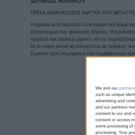
ΔΗΜΟΣ ΑΛΙΜΟΥ
ΠΡΕΣΑ ΑΝΑΚΥΚΛΩΣΗΣ ΧΑΡΤΙΟΥ ΠΟΥ ΜΕΤΑΤΡΕΠ
Η πρέσα αυτή αποτελεί ένα σημαντικό βήμα πρ
εξοικονομώντας φυσικούς πόρους. Η εγκατάστ
σχολεία και σούπερ μάρκετ, να τις συμπιέζου
Οι οι πόροι αυτοί αξιοποιούνται σε ανάγκες τ
Είμαστε πολύ περήφανοι που συμβάλλουμε έμπρ
We and our
partners
Επικ
such as unique ident
advertising and con
and our partners may
consent to our and o
consent or access m
some processing of y
Χάρης Πορέτ
processing. Your pre