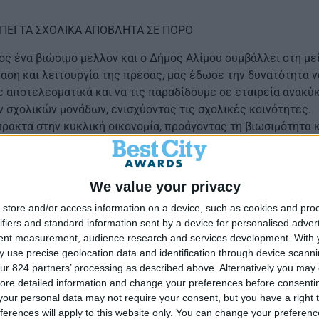
ΕΙ ΤΑ ΣΧΟΛΙΚΑ ΑΠΟΒΛΗΤΑ ΣΕ ΠΟΡΟ
ος ένα βιώσιμο μέλλον και ο Δήμος Αλίμου συμβάλλει στη μ
αση και λειτουργία της πρέσας, μας έδωσε την δυνατότητα 
με αποτελεσματικά και να τις παραδίδουμε σε εταιρεία ανακ
ων σχολικών μονάδων, ενισχύοντας τις σχολικές κοινότητες.
ακτα στην κυκλική οικονομία, προάγοντας τη βιωσιμότητα κα
We value your privacy
store and/or access information on a device, such as cookies and pro
οινωνήστε μαζί μας
ifiers and standard information sent by a device for personalised adver
tent measurement, audience research and services development.
With 
 use precise geolocation data and identification through device scanni
ur 824 partners’ processing as described above. Alternatively you may c
Συμμετοχές
ore detailed information and change your preferences before consenti
our personal data may not require your consent, but you have a right t
σης
,
T:
217 7776 139,
E:
hporetsis@boussias.com
ferences will apply to this website only. You can change your preferen