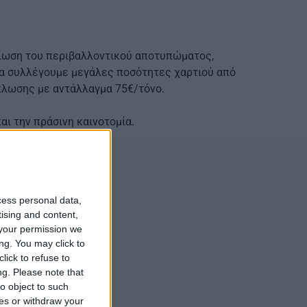
είωση του περιβαλλοντικού αποτυπώματος,
να συλλέγουμε μεγάλες ποσότητες χαρτιού από
ύκλωσης με αντάλλαγμα 75€/τόνο.
ι την πράσινη καινοτομία.
cess personal data,
tising and content,
your permission we
ng. You may click to
lick to refuse to
ng.
Please note that
o object to such
ces or withdraw your