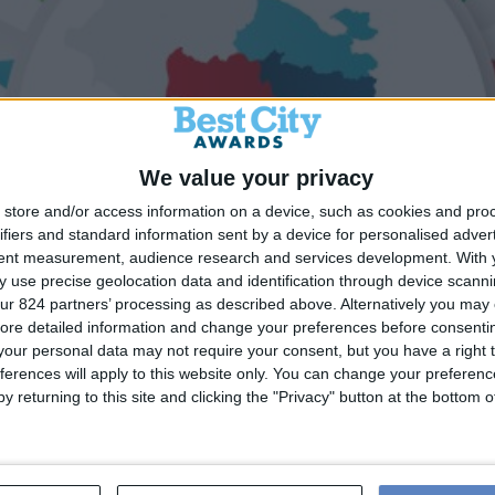
We value your privacy
store and/or access information on a device, such as cookies and pro
ifiers and standard information sent by a device for personalised adver
tent measurement, audience research and services development.
With 
 use precise geolocation data and identification through device scanni
ur 824 partners’ processing as described above. Alternatively you may c
ΟΝΝΗΣΟΥ( ΠΕΔ)
ore detailed information and change your preferences before consenti
our personal data may not require your consent, but you have a right t
Δ Πελοποννήσου αποτελεί ένα πρωτοποριακό εργαλείο σχεδ
ferences will apply to this website only. You can change your preferen
 Μέσω σύγχρονης ψηφιακής πλατφόρμας, συγκεντρώνει και α
y returning to this site and clicking the "Privacy" button at the bottom
οντας δείκτες, χάρτες και εργαλεία τεκμηρίωσης. Ενισχύει 
νη λήψη αποφάσεων. Η πρωτοβουλία καθιστά την Πελοπόννη
μετάβαση σε ένα πιο πράσινο και ανθεκτικό μέλλον.