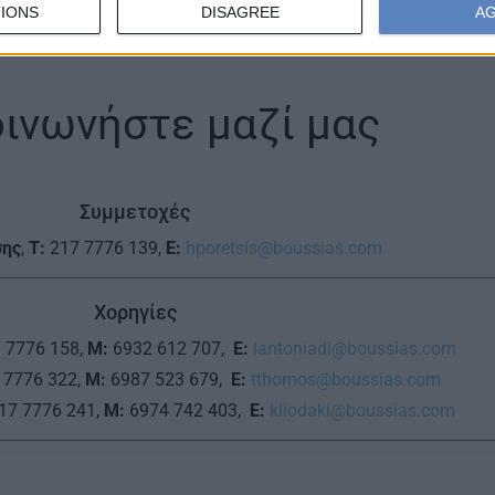
IONS
DISAGREE
A
οινωνήστε μαζί μας
Συμμετοχές
σης
,
T:
217 7776 139,
E:
hporetsis@boussias.com
Χορηγίες
 7776 158,
M:
6932 612 707,
E:
lantoniadi@boussias.com
 7776 322,
M:
6987 523 679,
E:
tthomos@boussias.com
17 7776 241,
M:
6974 742 403,
Ε:
kliodaki@boussias.com