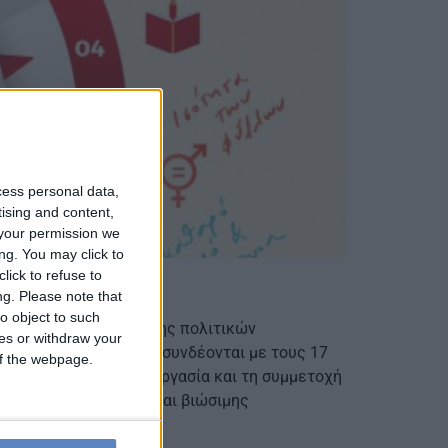
cess personal data,
tising and content,
your permission we
ng. You may click to
lick to refuse to
ng.
Please note that
o object to such
ιασμού και αξιολόγησης πολιτικών
ces or withdraw your
ναλύει δεδομένα που συνδέονται με τους 17
 of the webpage.
τη διαφάνεια, τη συνεργασία και τη συμμετοχή
σο πρότυπο έξυπνης και βιώσιμης