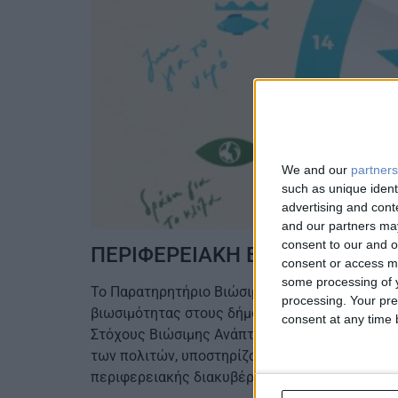
We and our
partners
such as unique ident
advertising and con
and our partners may
consent to our and o
ΠΕΡΙΦΕΡΕΙΑΚΗ ΕΝΩΣΗ ΠΕΛΟΠ
consent or access m
some processing of y
Το Παρατηρητήριο Βιώσιμης Ανάπτυξης της ΠΕ
processing. Your pre
βιωσιμότητας στους δήμους της Περιφέρειας.
consent at any time b
Στόχους Βιώσιμης Ανάπτυξης του ΟΗΕ, προσφέρ
των πολιτών, υποστηρίζοντας την τεκμηριωμέ
περιφερειακής διακυβέρνησης, προωθώντας τη 