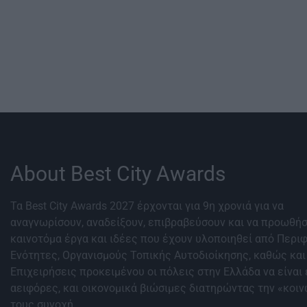
About Best City Awards
Τα Best City Awards 2027 έρχονται για 9η χρονιά για να
αναγνωρίσουν, αναδείξουν, επιβραβεύσουν και να προωθή
καινοτόμα έργα και ιδέες που έχουν υλοποιηθεί από Περι
Ενότητες, Οργανισμούς Τοπικής Αυτοδιοίκησης, καθώς και
Επιχειρήσεις προκειμένου οι πόλεις στην Ελλάδα να είναι 
αειφόρες, και οικονομικά βιώσιμες διατηρώντας την «κοι
τους συνοχή.