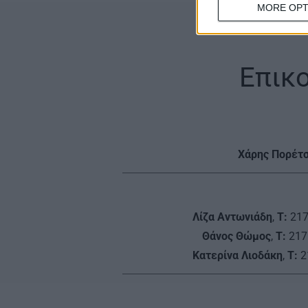
MORE OPT
Επικ
Χάρης Πορέτ
Λίζα Αντωνιάδη
,
Τ:
217
Θάνος Θώμος
,
Τ:
217
Κατερίνα Λιοδάκη
,
Τ:
2