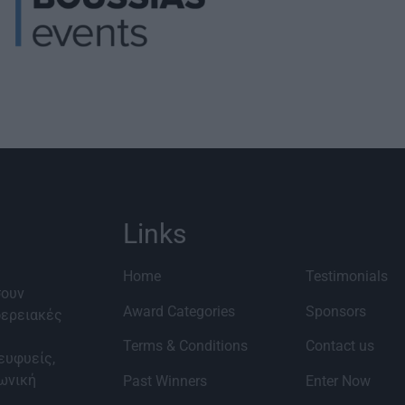
Links
Home
Testimonials
σουν
Award Categories
Sponsors
φερειακές
Terms & Conditions
Contact us
ευφυείς,
νωνική
Past Winners
Enter Now