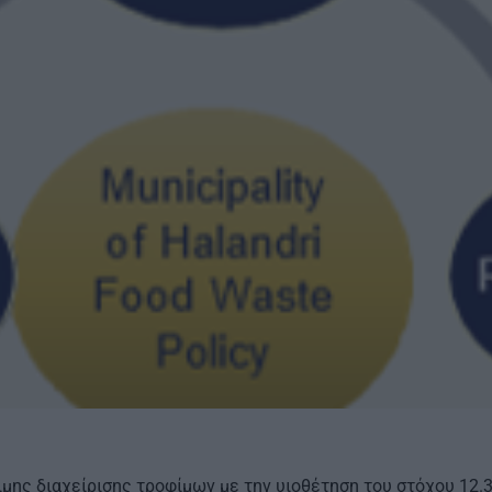
ιμης διαχείρισης τροφίμων με την υιοθέτηση του στόχου 12