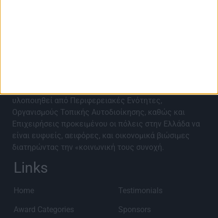
About Best City Awards
Τα Best City Awards 2027 έρχονται για 9η χρονιά για
να αναγνωρίσουν, αναδείξουν, επιβραβεύσουν και να
προωθήσουν καινοτόμα έργα και ιδέες που έχουν
υλοποιηθεί από Περιφερειακές Ενότητες,
Οργανισμούς Τοπικής Αυτοδιοίκησης, καθώς και
Επιχειρήσεις προκειμένου οι πόλεις στην Ελλάδα να
είναι ευφυείς, αειφόρες, και οικονομικά βιώσιμες
διατηρώντας την «κοινωνική τους συνοχή.
Links
Home
Testimonials
Award Categories
Sponsors