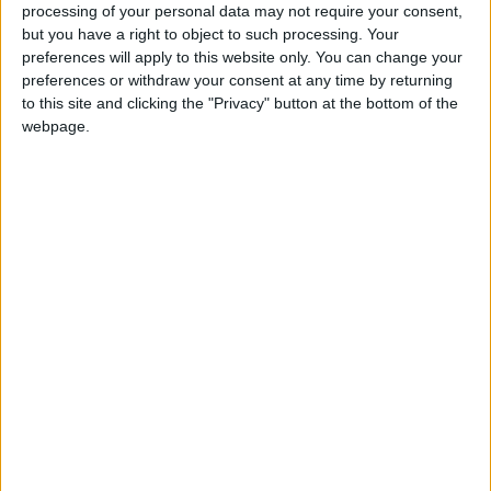
processing of your personal data may not require your consent,
έργο υποδομής που αναβαθμίζει την περιοχή. Με μήκος
but you have a right to object to such processing. Your
36 μέτρα κατασκευάστηκε από την Περιφέρεια Ηπείρου
preferences will apply to this website only. You can change your
και προσφέρει ασφαλή διέλευση πεζών και ποδηλατών,
preferences or withdraw your consent at any time by returning
συνδέει οδικά δίκτυα, εντάσσεται στον ποδηλατόδρομο
to this site and clicking the "Privacy" button at the bottom of the
Πρέβεζας και προωθεί ήπια μετακίνηση. Παράλληλα,
webpage.
ενισχύει την τουριστική ανάπτυξη, προσφέροντας
μοναδική θέα του Αχέροντα και συμβάλλοντας στη
βιώσιμη ανάπτυξη, την οικολογική ευαισθησία και τη
βελτίωση της ποιότητας ζωής των κατοίκων. Η
πεζογέφυρα – ποδηλατογέφυρα Αχέροντα ενώνει
κοινότητες, προάγει ασφάλεια, οικοτουρισμό και βιώσιμη
ανάπτυξη περιοχής.