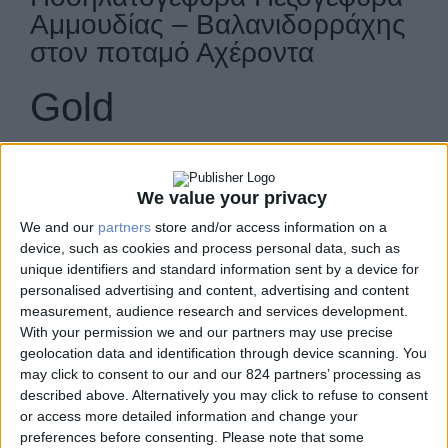
Αμμουδίας – Βαλανιδορράχης
στον ποταμό Αχέροντα
Gold
We value your privacy
We and our
partners
store and/or access information on a
device, such as cookies and process personal data, such as
1.1.4 Έργα ποδηλατοδρόμων
unique identifiers and standard information sent by a device for
personalised advertising and content, advertising and content
ΠΕΡΙΦΕΡΕΙΑ ΗΠΕΙΡΟΥ
measurement, audience research and services development.
With your permission we and our partners may use precise
geolocation data and identification through device scanning. You
may click to consent to our and our 824 partners’ processing as
Η νέα πεζογέφυρα – ποδηλατογέφυρα Αμμουδίας –
described above. Alternatively you may click to refuse to consent
or access more detailed information and change your
Βαλανιδορράχης στον ποταμό Αχέροντα ενώνει την
preferences before consenting.
Please note that some
Αμμουδιά με τη Βαλανιδορράχη, αποτελώντας σύγχρονο