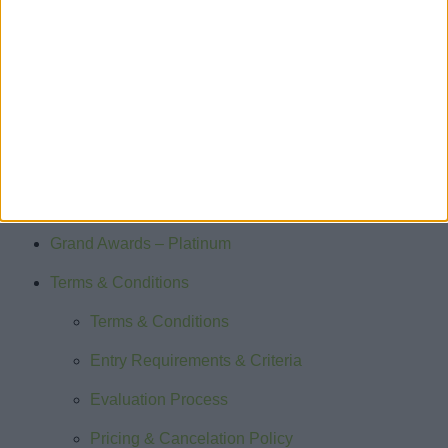
Home
Key Dates
Award Categories
Grand Awards – Platinum
Terms & Conditions
Terms & Conditions
Entry Requirements & Criteria
Evaluation Process
Pricing & Cancelation Policy