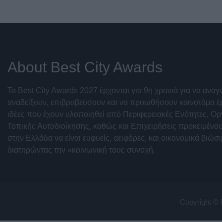
About Best City Awards
Τα Best City Awards 2027 έρχονται για 9η χρονιά για να ανα
αναδείξουν, επιβραβεύσουν και να προωθήσουν καινοτόμα έ
ιδέες που έχουν υλοποιηθεί από Περιφερειακές Ενότητες, Ο
Τοπικής Αυτοδιοίκησης, καθώς και Επιχειρήσεις προκειμένου
στην Ελλάδα να είναι ευφυείς, αειφόρες, και οικονομικά βιώσ
διατηρώντας την «κοινωνική τους συνοχή.
Copyright © 