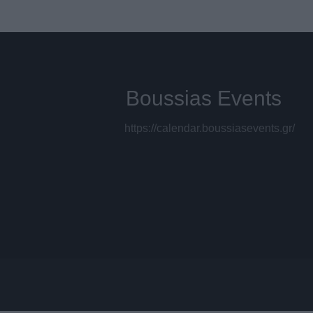
Boussias Events
https://calendar.boussiasevents.gr/