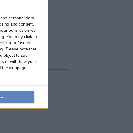
cess personal data,
tising and content,
your permission we
ng. You may click to
lick to refuse to
ng.
Please note that
o object to such
ces or withdraw your
 of the webpage.
GREE