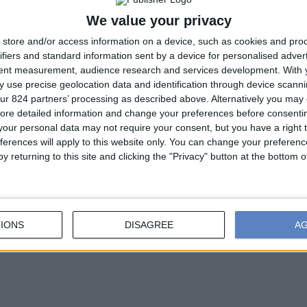
We value your privacy
Official Publications
store and/or access information on a device, such as cookies and pro
ifiers and standard information sent by a device for personalised adver
tent measurement, audience research and services development.
With 
 use precise geolocation data and identification through device scanni
ur 824 partners’ processing as described above. Alternatively you may c
ore detailed information and change your preferences before consenti
our personal data may not require your consent, but you have a right t
ferences will apply to this website only. You can change your preferen
y returning to this site and clicking the "Privacy" button at the bottom
Διοργάνωση
IONS
DISAGREE
A