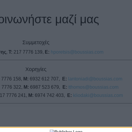
οινωνήστε μαζί μας
Συμμετοχές
σης
,
T:
217 7776 139,
E:
hporetsis@boussias.com
Χορηγίες
 7776 158,
M:
6932 612 707,
E:
lantoniadi@boussias.com
 7776 322,
M:
6987 523 679,
E:
tthomos@boussias.com
17 7776 241,
M:
6974 742 403,
Ε:
kliodaki@boussias.com