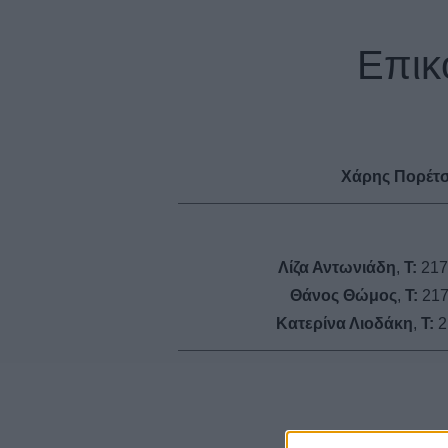
Επικ
Χάρης Πορέτ
Λίζα Αντωνιάδη
,
Τ:
217
Θάνος Θώμος
,
Τ:
217
Κατερίνα Λιοδάκη
,
Τ:
2