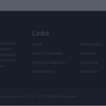
Links
γνωρίσουν,
Home
Testimonials
ργα και
Award Categories
Sponsors
ργανισμούς
 οι πόλεις
Terms & Conditions
Contact us
ιμες
Past Winners
Enter Now
Boussias Events 2016 - 2026. All Rights Reserved.