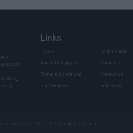
Links
Home
Testimonials
σουν
Award Categories
Sponsors
φερειακές
Terms & Conditions
Contact us
ευφυείς,
νωνική
Past Winners
Enter Now
Boussias Events 2016 - 2026. All Rights Reserved.