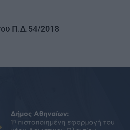
ου Π.Δ.54/2018