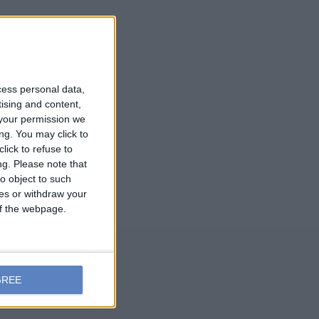
cess personal data,
tising and content,
your permission we
ng. You may click to
lick to refuse to
ng.
Please note that
o object to such
ces or withdraw your
 of the webpage.
GREE