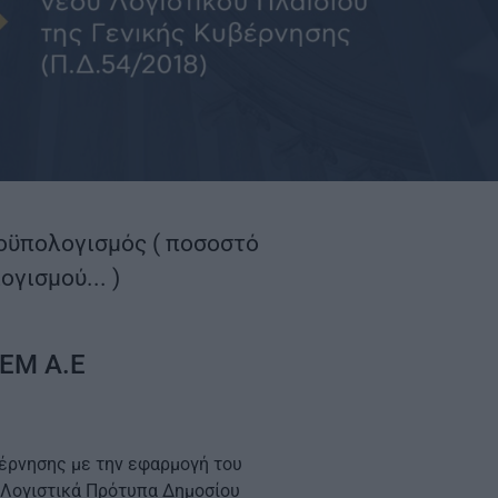
οϋπολογισμός ( ποσοστό
γισμού... )
ΕΜ Α.Ε
βέρνησης με την εφαρμογή του
ή Λογιστικά Πρότυπα Δημοσίου