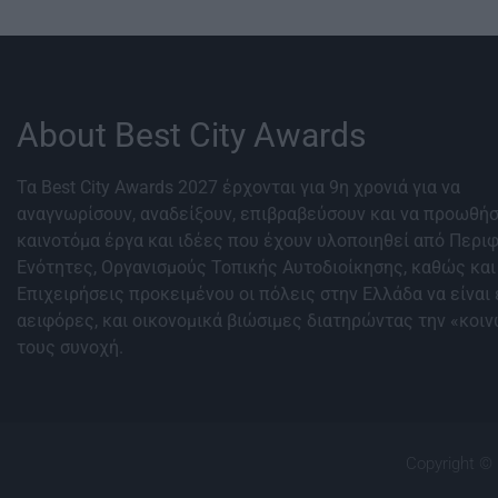
About Best City Awards
Τα Best City Awards 2027 έρχονται για 9η χρονιά για να
αναγνωρίσουν, αναδείξουν, επιβραβεύσουν και να προωθή
καινοτόμα έργα και ιδέες που έχουν υλοποιηθεί από Περι
Ενότητες, Οργανισμούς Τοπικής Αυτοδιοίκησης, καθώς και
Επιχειρήσεις προκειμένου οι πόλεις στην Ελλάδα να είναι 
αειφόρες, και οικονομικά βιώσιμες διατηρώντας την «κοι
τους συνοχή.
Copyright © 