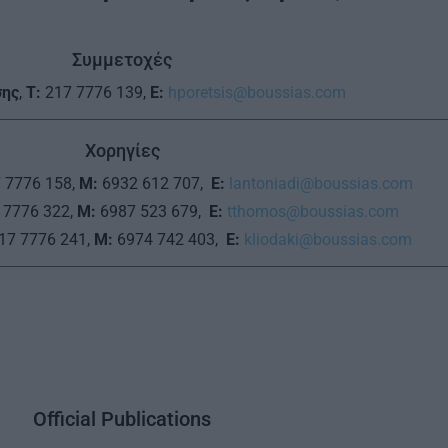
Συμμετοχές
σης
,
T:
217 7776 139,
E:
hporetsis@boussias.com
Χορηγίες
 7776 158,
M:
6932 612 707,
E:
lantoniadi@boussias.com
 7776 322,
M:
6987 523 679,
E:
tthomos@boussias.com
17 7776 241,
M:
6974 742 403,
Ε:
kliodaki@boussias.com
Official Publications