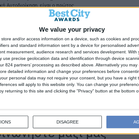
κή Αυτοδιοίκηση, είναι ο πρώτος
 νέου πλαισίου με τη βοήθεια
ημη αναγνώριση και βραβεύτηκε
α, τη λογιστική ακρίβεια και την
We value your privacy
ιγμα για όλους τους Δήμους. Η
store and/or access information on a device, such as cookies and pro
 θέτει τις βάσεις για σύγχρονη,
ifiers and standard information sent by a device for personalised adver
ιοίκηση.
tent measurement, audience research and services development.
With 
 use precise geolocation data and identification through device scanni
ur 824 partners’ processing as described above. Alternatively you may c
ore detailed information and change your preferences before consenti
our personal data may not require your consent, but you have a right t
ferences will apply to this website only. You can change your preferen
y returning to this site and clicking the "Privacy" button at the bottom
IONS
DISAGREE
A
οινωνήστε μαζί μας