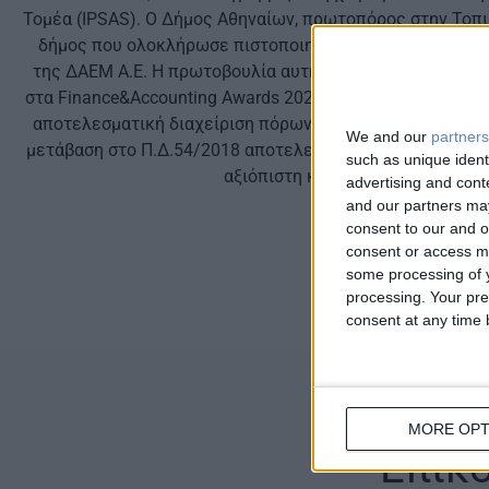
Τομέα (IPSAS). Ο Δήμος Αθηναίων, πρωτοπόρος στην Τοπι
δήμος που ολοκλήρωσε πιστοποιημένα την εφαρμογή του
της ΔΑΕΜ Α.Ε. Η πρωτοβουλία αυτή, η οποία έλαβε επίσ
στα Finance&Accounting Awards 2025, προάγει τη διαφάνει
αποτελεσματική διαχείριση πόρων, αποτελώντας παράδε
We and our
partners
μετάβαση στο Π.Δ.54/2018 αποτελεί εθνική πρόκληση, που
such as unique ident
αξιόπιστη και βιώσιμη δημόσια δ
advertising and con
and our partners may
consent to our and o
consent or access m
some processing of y
processing. Your pre
consent at any time b
MORE OPT
Επικ