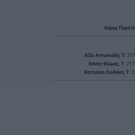
Χάρης Πορέτ
Λίζα Αντωνιάδη
,
Τ:
217
Θάνος Θώμος
,
Τ:
217
Κατερίνα Λιοδάκη
,
Τ:
2