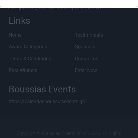
είναι ευφυείς, αειφόρες, και οικονομικά βιώσιμες
διατηρώντας την «κοινωνική τους συνοχή.
Links
Home
Testimonials
Award Categories
Sponsors
Terms & Conditions
Contact us
Past Winners
Enter Now
Boussias Events
https://calendar.boussiasevents.gr/
Copyright © Boussias Events 2016 - 2026. All Rights