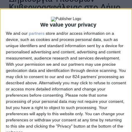
Κυβερνοασφάλειας στο Δήμο
Αθηναίων
We value your privacy
Silver
We and our
partners
store and/or access information on a
device, such as cookies and process personal data, such as
unique identifiers and standard information sent by a device for
personalised advertising and content, advertising and content
measurement, audience research and services development.
With your permission we and our partners may use precise
geolocation data and identification through device scanning. You
1.3.7 Συστήματα για την προστασία από
may click to consent to our and our 824 partners’ processing as
κυβερνοεπιθέσεις
described above. Alternatively you may click to refuse to consent
or access more detailed information and change your
ΔΗΜΟΣ ΑΘΗΝΑΙΩΝ | ΔΑΕΜ Α.Ε
preferences before consenting.
Please note that some
processing of your personal data may not require your consent,
but you have a right to object to such processing. Your
preferences will apply to this website only. You can change your
preferences or withdraw your consent at any time by returning
Ο Δήμος Αθηναίων, αναγνωρίζοντας την αυξανόμενη
to this site and clicking the "Privacy" button at the bottom of the
απειλή των κυβερνοεπιθέσεων, υλοποίησε μέσω της