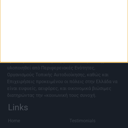
About Best City Awards
Τα Best City Awards 2027 έρχονται για 9η χρονιά για
να αναγνωρίσουν, αναδείξουν, επιβραβεύσουν και να
προωθήσουν καινοτόμα έργα και ιδέες που έχουν
υλοποιηθεί από Περιφερειακές Ενότητες,
Οργανισμούς Τοπικής Αυτοδιοίκησης, καθώς και
Επιχειρήσεις προκειμένου οι πόλεις στην Ελλάδα να
είναι ευφυείς, αειφόρες, και οικονομικά βιώσιμες
διατηρώντας την «κοινωνική τους συνοχή.
Links
Home
Testimonials