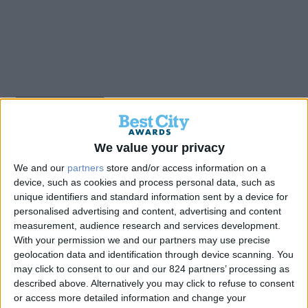
Back
We value your privacy
prasinotameio.gr – «Έξυπνη
We and our
partners
store and/or access information on a
device, such as cookies and process personal data, such as
Πύλη Βιωσιμότητας και
unique identifiers and standard information sent by a device for
personalised advertising and content, advertising and content
Συνεργασίας με τους Δήμους
measurement, audience research and services development.
With your permission we and our partners may use precise
με τεχνολογίες ΑΙ”
geolocation data and identification through device scanning. You
may click to consent to our and our 824 partners’ processing as
described above. Alternatively you may click to refuse to consent
or access more detailed information and change your