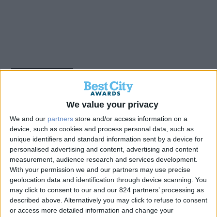
Back
We value your privacy
Ολοκληρωμένο Σχέδιο
We and our
partners
store and/or access information on a
device, such as cookies and process personal data, such as
Ανθεκτικότητας Και
unique identifiers and standard information sent by a device for
personalised advertising and content, advertising and content
Αντιπυρικής Θωράκισης Του
measurement, audience research and services development.
With your permission we and our partners may use precise
Δήμου Διονύσου
geolocation data and identification through device scanning. You
may click to consent to our and our 824 partners’ processing as
described above. Alternatively you may click to refuse to consent
or access more detailed information and change your