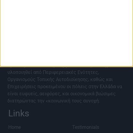
About Best City Awards
Τα Best City Awards 2027 έρχονται για 9η χρονιά για
να αναγνωρίσουν, αναδείξουν, επιβραβεύσουν και να
προωθήσουν καινοτόμα έργα και ιδέες που έχουν
υλοποιηθεί από Περιφερειακές Ενότητες,
Οργανισμούς Τοπικής Αυτοδιοίκησης, καθώς και
Επιχειρήσεις προκειμένου οι πόλεις στην Ελλάδα να
είναι ευφυείς, αειφόρες, και οικονομικά βιώσιμες
διατηρώντας την «κοινωνική τους συνοχή.
Links
Home
Testimonials